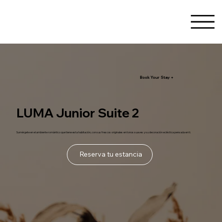
Book Your Stay +
LUMA Junior Suite 2
Sumérgete en el ambiente romántico que tiene esta habitación, con sus frescos originales en tonos suaves y su decoración ecléctica pensada en ti.
Reserva tu estancia