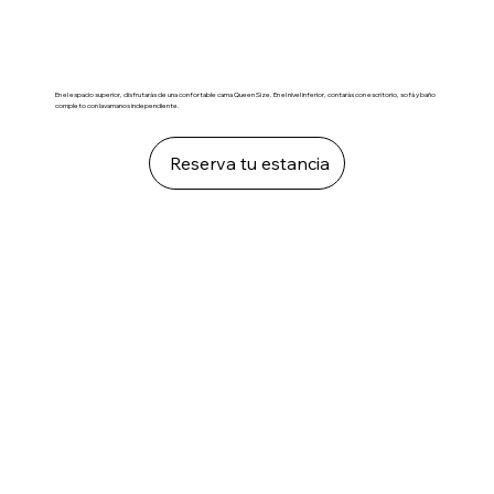
En el espacio superior, disfrutarás de una confortable cama Queen Size. En el nivel inferior, contarás con escritorio, sofá y baño
completo con lavamanos independiente.
Reserva tu estancia