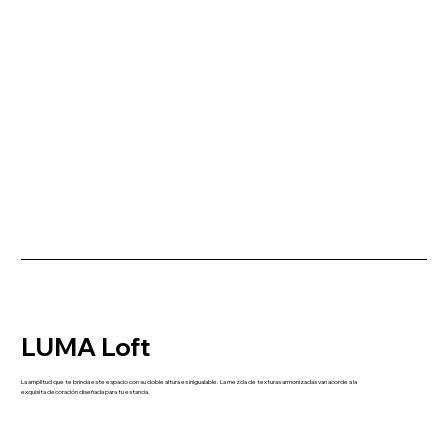
LUMA Loft
La amplitud que te brinda este espacio con su doble altura es inigualable. La mezcla de texturas armonizadas van acorde a la
exquisita decoración diseñada para tu estancia.