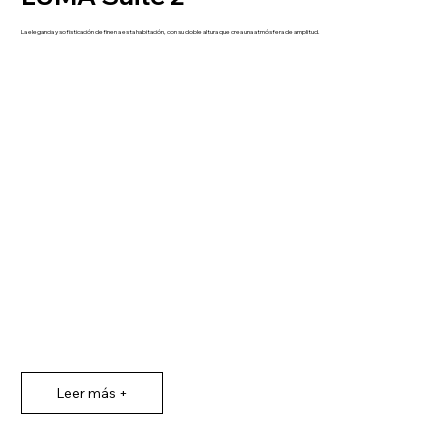
La elegancia y sofisticación definen a esta habitación, con su doble altura que crea una atmósfera de amplitud.
Leer más +