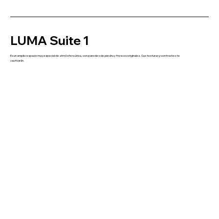
LUMA Suite 1
Es un amplio espacio muy especial de atmósfera única, con paredes de piedra y frescos originales. Sus texturas y contrastes te
cautivarán.