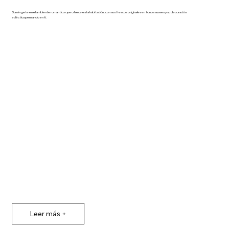
Sumérgete en el ambiente romántico que ofrece esta habitación, con sus frescos originales en tonos suaves y su decoración
ecléctica pensando en ti.
Inicio
Suites
Terraza
Desayunos
Políticas
Galería
Leer más +